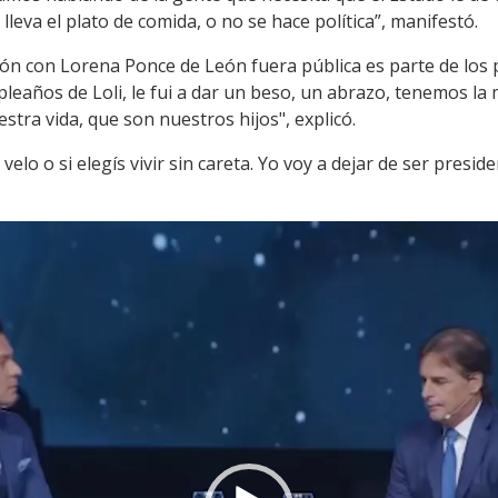
 lleva el plato de comida, o no se hace política”, manifestó.
ón con Lorena Ponce de León fuera pública es parte de los pr
pleaños de Loli, le fui a dar un beso, un abrazo, tenemos la
tra vida, que son nuestros hijos", explicó.
n velo o si elegís vivir sin careta. Yo voy a dejar de ser presid