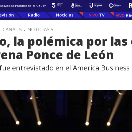
 los Medios Públicos del Uruguay
evisión
Radio
Noticias
TV
Ra
.
CANAL 5
.
NOTICIAS 5
.
o, la polémica por las 
rena Ponce de León
u fue entrevistado en el America Busines