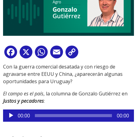
Facebook
X
WhatsApp
Email
Copy
Link
Con la guerra comercial desatada y con riesgo de
agravarse entre EEUU y China, ¿aparecerán algunas
oportunidades para Uruguay?
El campo es el país
, la columna de Gonzalo Gutiérrez en
Justos y pecadores
:
Reproductor
00:00
00:00
de
audio