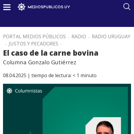
PORTAL MEDIOS PÚBLICOS
.
RADIO
.
RADIO URUGUAY
.
JUSTOS Y PECADORES
.
El caso de la carne bovina
Columna Gonzalo Gutiérrez
08.04.2025 |
tiempo de lectura:
< 1
minuto