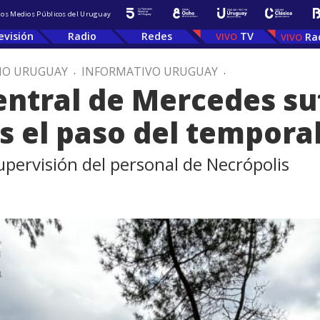
 los Medios Públicos del Uruguay
evisión
Radio
Redes
TV
Ra
IO URUGUAY
.
INFORMATIVO URUGUAY
.
entral de Mercedes su
s el paso del tempora
supervisión del personal de Necrópolis