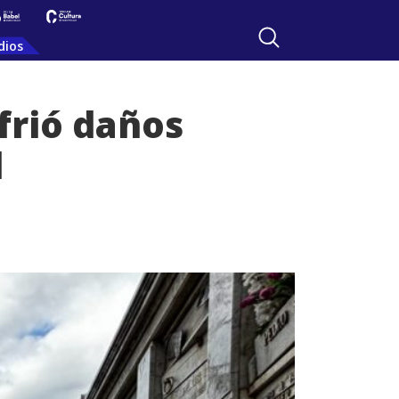
dios
frió daños
l