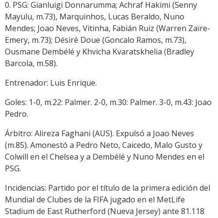
0. PSG: Gianluigi Donnarumma; Achraf Hakimi (Senny
Mayulu, m.73), Marquinhos, Lucas Beraldo, Nuno
Mendes; Joao Neves, Vitinha, Fabián Ruiz (Warren Zaïre-
Emery, m.73); Désiré Doue (Goncalo Ramos, m.73),
Ousmane Dembélé y Khvicha Kvaratskhelia (Bradley
Barcola, m.58).
Entrenador: Luis Enrique.
Goles: 1-0, m.22: Palmer. 2-0, m.30: Palmer. 3-0, m.43: Joao
Pedro.
Árbitro: Alireza Faghani (AUS). Expulsó a Joao Neves
(m.85). Amonestó a Pedro Neto, Caicedo, Malo Gusto y
Colwill en el Chelsea y a Dembélé y Nuno Mendes en el
PSG.
Incidencias: Partido por el título de la primera edición del
Mundial de Clubes de la FIFA jugado en el MetLife
Stadium de East Rutherford (Nueva Jersey) ante 81.118