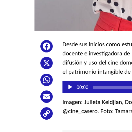
Desde sus inicios como est
Facebook
docente e investigadora de 
difusión y uso del cine dom
X
el patrimonio intangible d
WhatsApp
Reproductor
00:00
de
audio
Email
Imagen: Julieta Keldjian, 
@cine_casero. Foto: Tama
Copy
Link