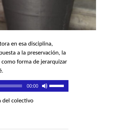
ra en esa disciplina,
uesta a la preservación, la
, como forma de jerarquizar
abé.
Utiliza
00:00
las
teclas
 del colectivo
de
flecha
arriba/abajo
para