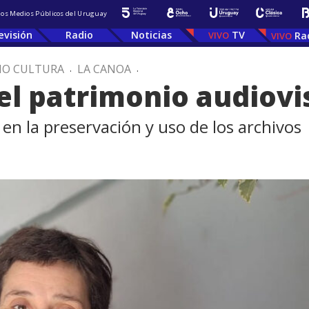
 los Medios Públicos del Uruguay
evisión
Radio
Noticias
TV
Ra
IO CULTURA
.
LA CANOA
.
 el patrimonio audiovi
 en la preservación y uso de los archivos