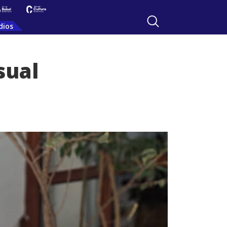
dios
sual