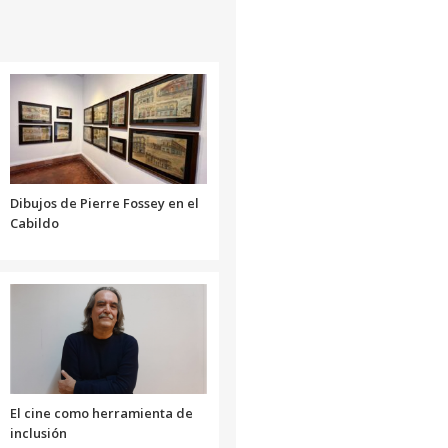
aumentar
o
disminuir
el
volumen.
Dibujos de Pierre Fossey en el
Cabildo
El cine como herramienta de
inclusión