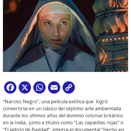
Facebook
X
WhatsApp
Email
Copy
Link
“Narciso Negro”, una película exótica que logró
convertirse en un clásico del séptimo arte ambientada
durante los últimos años del dominio colonial británico
en la India, junto a títulos como “Las zapatillas rojas” o
“El ladrón de Bagdad”, integra el documental “Hecho en