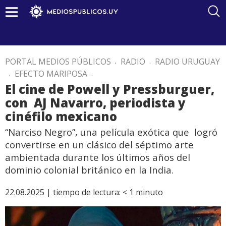
PORTAL MEDIOS PÚBLICOS
.
RADIO
.
RADIO URUGUAY
.
EFECTO MARIPOSA
.
El cine de Powell y Pressburguer,
con AJ Navarro, periodista y
cinéfilo mexicano
“Narciso Negro”, una película exótica que logró
convertirse en un clásico del séptimo arte
ambientada durante los últimos años del
dominio colonial británico en la India.
22.08.2025 |
tiempo de lectura:
< 1
minuto