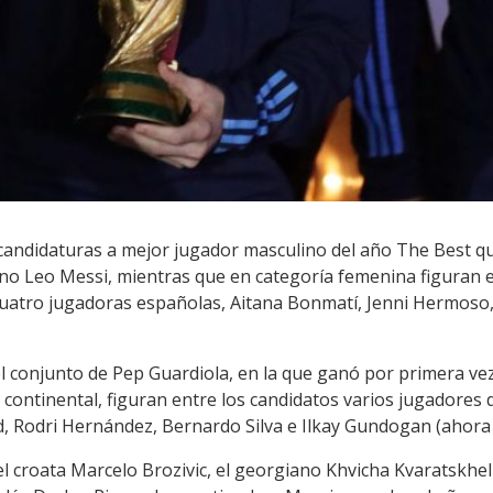
candidaturas a mejor jugador masculino del año The Best que 
no Leo Messi, mientras que en categoría femenina figuran e
cuatro jugadoras españolas, Aitana Bonmatí, Jenni Hermoso
l conjunto de Pep Guardiola, en la que ganó por primera ve
continental, figuran entre los candidatos varios jugadores de
d, Rodri Hernández, Bernardo Silva e Ilkay Gundogan (ahora 
a el croata Marcelo Brozivic, el georgiano Khvicha Kvaratskhel