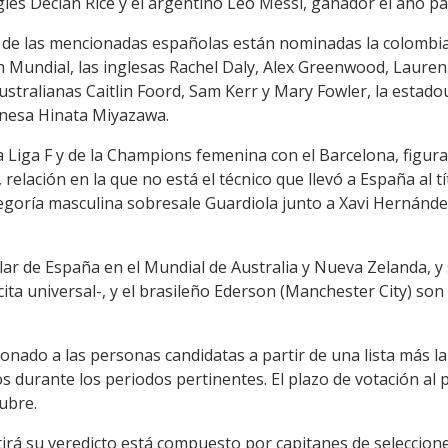
glés Declan Rice y el argentino Leo Messi, ganador el año p
e de las mencionadas españolas están nominadas la colombia
 Mundial, las inglesas Rachel Daly, Alex Greenwood, Lauren 
australianas Caitlin Foord, Sam Kerr y Mary Fowler, la estad
onesa Hinata Miyazawa.
 Liga F y de la Champions femenina con el Barcelona, figura
elación en la que no está el técnico que llevó a España al tí
egoría masculina sobresale Guardiola junto a Xavi Hernández
ular de España en el Mundial de Australia y Nueva Zelanda, 
ita universal-, y el brasileño Ederson (Manchester City) son
onado a las personas candidatas a partir de una lista más la
s durante los periodos pertinentes. El plazo de votación al p
tubre.
tirá su veredicto está compuesto por capitanes de seleccion