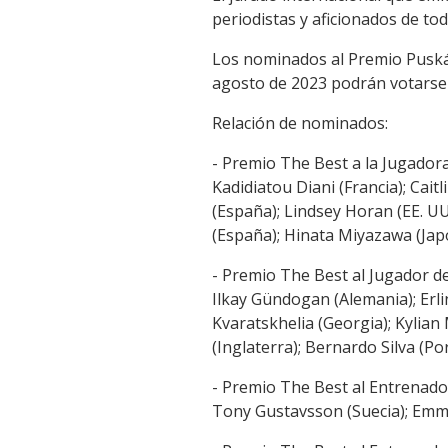
periodistas y aficionados de to
Los nominados al Premio Puskás
agosto de 2023 podrán votarse 
Relación de nominados:
- Premio The Best a la Jugadora
Kadidiatou Diani (Francia); Cait
(España); Lindsey Horan (EE. UU
(España); Hinata Miyazawa (Japó
- Premio The Best al Jugador de 
Ilkay Gündogan (Alemania); Erl
Kvaratskhelia (Georgia); Kylian
(Inglaterra); Bernardo Silva (Por
- Premio The Best al Entrenador
Tony Gustavsson (Suecia); Emma