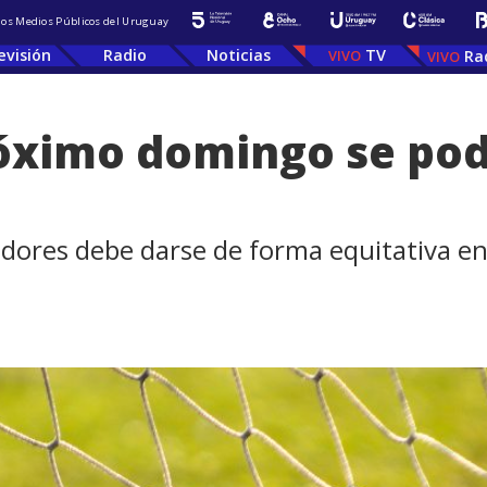
 los Medios Públicos del Uruguay
evisión
Radio
Noticias
TV
Ra
próximo domingo se pod
adores debe darse de forma equitativa ent