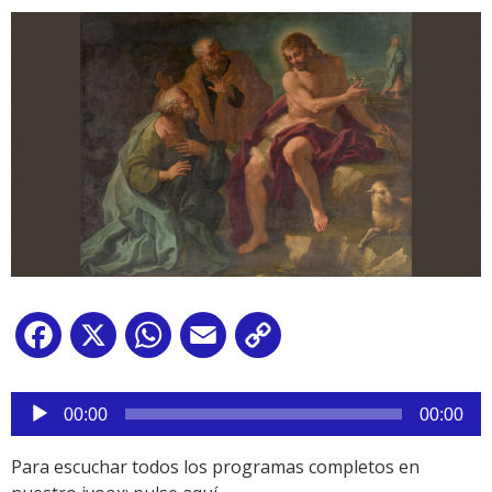
Facebook
X
WhatsApp
Email
Copy
Link
Reproductor
de
00:00
00:00
audio
Para escuchar todos los programas completos en