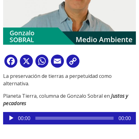
Facebook
X
WhatsApp
Email
Copy
Link
La preservación de tierras a perpetuidad como
alternativa.
Planeta Tierra, columna de Gonzalo Sobral en
Justos y
pecadores
Reproductor
00:00
00:00
de
audio