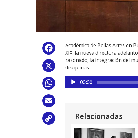
Académica de Bellas Artes en Bu
Facebook
XIX, la nueva directora adelant
razonado, la integración del mu
X
disciplinas.
Reproductor
00:00
WhatsApp
de
audio
Email
Relacionadas
Copy
Link