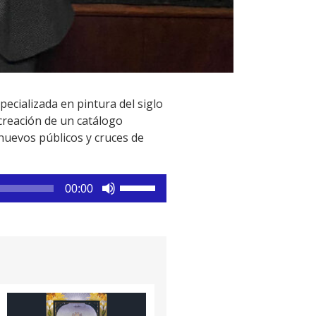
pecializada en pintura del siglo
 creación de un catálogo
 nuevos públicos y cruces de
Utiliza
00:00
las
teclas
de
flecha
arriba/abajo
para
aumentar