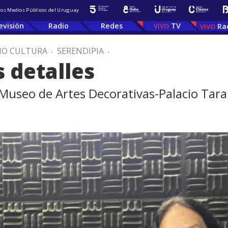
 los Medios Públicos del Uruguay
evisión
Radio
Redes
TV
Ra
IO CULTURA
.
SERENDIPIA
.
s detalles
 Museo de Artes Decorativas-Palacio Tara