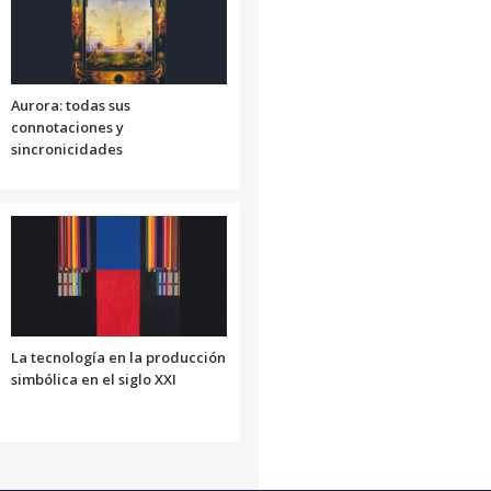
o
disminuir
el
volumen.
Aurora: todas sus
connotaciones y
sincronicidades
La tecnología en la producción
simbólica en el siglo XXI