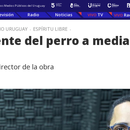
 los Medios Públicos del Uruguay
evisión
Radio
Noticias
TV
Ra
IO URUGUAY
.
ESPÍRITU LIBRE
.
ente del perro a media
rector de la obra