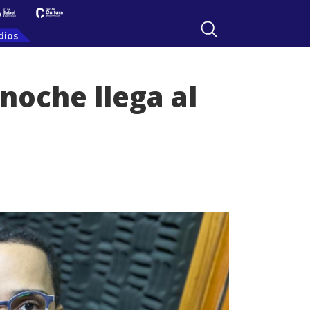
dios
noche llega al