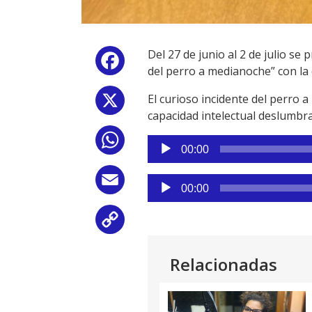
Del 27 de junio al 2 de julio se
Facebook
del perro a medianoche” con la 
El curioso incidente del perro 
X
capacidad intelectual deslumbra
WhatsApp
Reproductor
00:00
de
audio
Reproductor
Email
00:00
de
audio
Copy
Link
Relacionadas