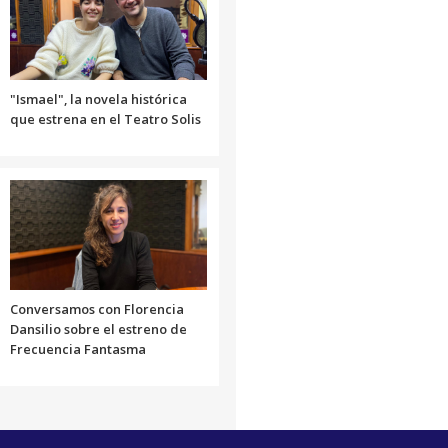
o
volumen.
disminuir
el
volumen.
"Ismael", la novela histórica
que estrena en el Teatro Solis
Conversamos con Florencia
Dansilio sobre el estreno de
Frecuencia Fantasma