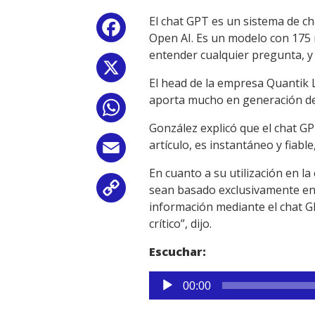
El chat GPT es un sistema de ch
Facebook
Open AI. Es un modelo con 175 
entender cualquier pregunta, y
X
El head de la empresa Quantik L
aporta mucho en generación de 
WhatsApp
González explicó que el chat G
artículo, es instantáneo y fiab
Email
En cuanto a su utilización en 
sean basado exclusivamente en l
Copy
información mediante el chat GP
Link
crítico”, dijo.
Escuchar:
Reproductor
00:00
de
audio