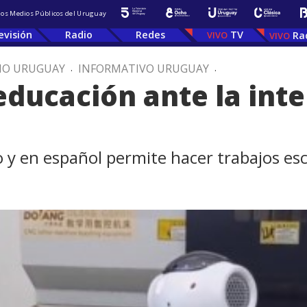
 los Medios Públicos del Uruguay
evisión
Radio
Redes
TV
Ra
IO URUGUAY
.
INFORMATIVO URUGUAY
.
 educación ante la int
o y en español permite hacer trabajos es