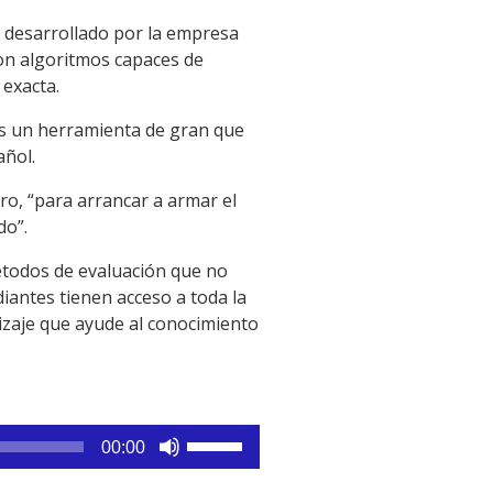
al desarrollado por la empresa
on algoritmos capaces de
 exacta.
s un herramienta de gran que
añol.
o, “para arrancar a armar el
do”.
étodos de evaluación que no
iantes tienen acceso a toda la
izaje que ayude al conocimiento
Utiliza
00:00
las
teclas