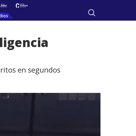
dios
eligencia
critos en segundos