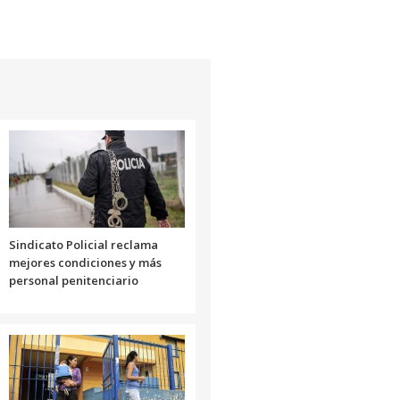
de
flecha
arriba/abajo
para
aumentar
o
disminuir
el
volumen.
Sindicato Policial reclama
mejores condiciones y más
personal penitenciario