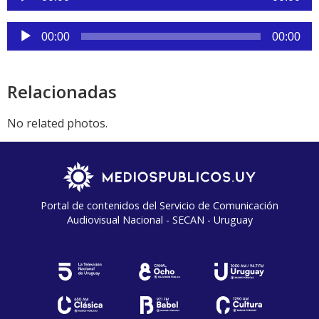
de
audio
Reproductor
00:00
00:00
de
audio
Relacionadas
No related photos.
Portal de contenidos del Servicio de Comunicación
Audiovisual Nacional - SECAN - Uruguay