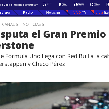
 los Medios Públicos del Uruguay
evisión
Radio
Noticias
TV
Ra
.
CANAL 5
.
NOTICIAS 5
.
isputa el Gran Premio
erstone
e Fórmula Uno llega con Red Bull a la c
Verstappen y Checo Pérez