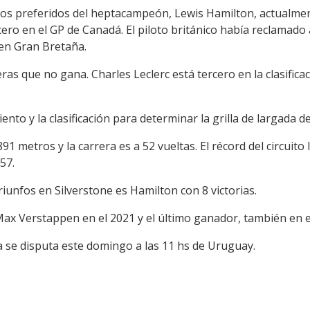
itos preferidos del heptacampeón, Lewis Hamilton, actualmen
rcero en el GP de Canadá. El piloto británico había reclamado
 en Gran Bretaña.
eras que no gana. Charles Leclerc está tercero en la clasifica
nto y la clasificación para determinar la grilla de largada d
.891 metros y la carrera es a 52 vueltas. El récord del circuit
57.
riunfos en Silverstone es Hamilton con 8 victorias.
Max Verstappen en el 2021 y el último ganador, también en e
 se disputa este domingo a las 11 hs de Uruguay.