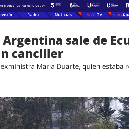
 los Medios Públicos del Uruguay
evisión
Radio
Noticias
TV
Ra
 Argentina sale de Ecu
n canciller
a exministra María Duarte, quien estaba r