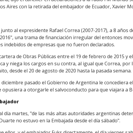
s Aires con la retirada del embajador de Ecuador, Xavier M
junto al expresidente Rafael Correa (2007-2017), a 8 años 
016", una trama de financiación irregular del entonces movim
es indebidos de empresas que no fueron declarados.
cartera de Obras Públicas entre el 19 de febrero de 2015 y el
ca y niega los cargos en su contra, al igual que Correa, po
ito, desde el 20 de agosto de 2020 hasta la pasada semana.
n diciembre pasado el Gobierno de Argentina le concediera el 
e opusiera a otorgarle el salvoconducto para que viajara a B
mbajador
 al día martes, "de las más altas autoridades argentinas det
Duarte no estuvo en la Embajada desde el día sábado".
e ellos, y el embajador Fuks directamente, el día viernes sab