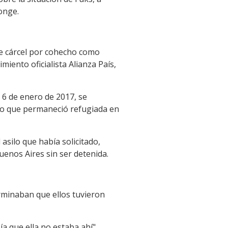
onge.
de cárcel por cohecho como
iento oficialista Alianza País,
 6 de enero de 2017, se
r lo que permaneció refugiada en
asilo que había solicitado,
uenos Aires sin ser detenida.
erminaban que ellos tuvieron
ía que ella no estaba ahí",