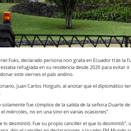
riel Fuks, declarado persona non grata en Ecuador tras la f
estaba refugiada en su residencia desde 2020 para evitar ir
donar este viernes el país andino.
atoriano, Juan Carlos Holguín, al anotar que el diplomático 
.
 solamente fue cómplice de la salida de la señora Duarte d
 el miércoles, no en una sino en varias ocasiones".
e lo desmintió. Fue su propio canciller el que lo desmintió"
na, dijo el canciller en declaraciones a la radio FM Mundo s