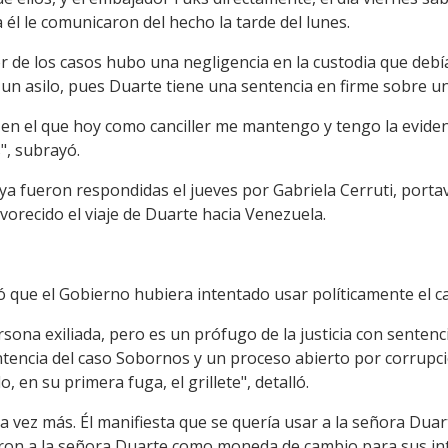
 él le comunicaron del hecho la tarde del lunes.
jor de los casos hubo una negligencia en la custodia que debí
un asilo, pues Duarte tiene una sentencia en firme sobre un
 en el que hoy como canciller me mantengo y tengo la evidenci
", subrayó.
a fueron respondidas el jueves por Gabriela Cerruti, portav
orecido el viaje de Duarte hacia Venezuela.
tó que el Gobierno hubiera intentado usar políticamente el c
ona exiliada, pero es un prófugo de la justicia con sentencia
ntencia del caso Sobornos y un proceso abierto por corrup
, en su primera fuga, el grillete", detalló.
a vez más. Él manifiesta que se quería usar a la señora Du
zaron a la señora Duarte como moneda de cambio para sus in