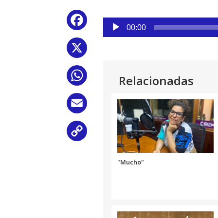
Reproductor
Facebook
de
00:00
audio
X
WhatsApp
Relacionadas
Email
Copy
Link
"Mucho"