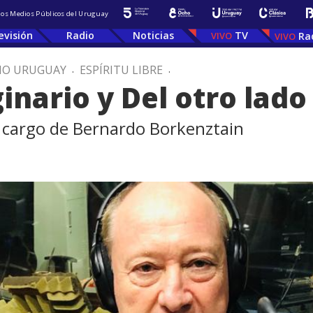
 los Medios Públicos del Uruguay
evisión
Radio
Noticias
TV
Ra
IO URUGUAY
.
ESPÍRITU LIBRE
.
inario y Del otro lad
 cargo de Bernardo Borkenztain