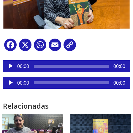
Facebook
X
WhatsApp
Email
Copy
Link
Reproductor
de
00:00
00:00
audio
Reproductor
00:00
00:00
de
audio
Relacionadas