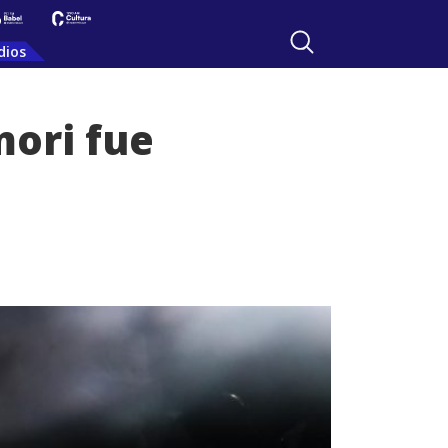
dios
mori fue