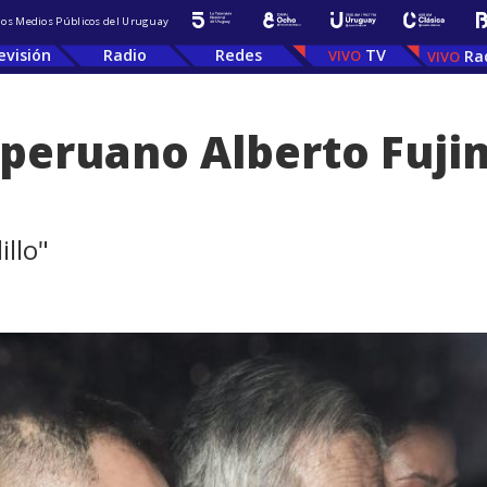
 los Medios Públicos del Uruguay
evisión
Radio
Redes
TV
Ra
 peruano Alberto Fuji
llo"