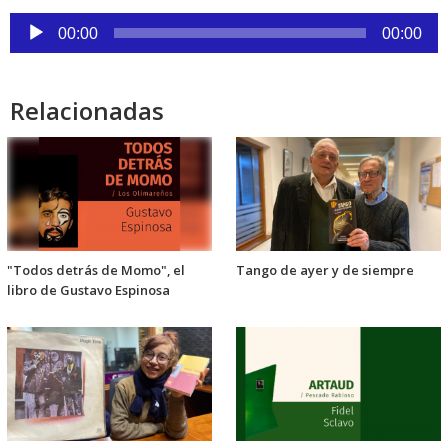
audio
Reproductor
00:00
00:00
de
audio
Relacionadas
"Todos detrás de Momo", el
Tango de ayer y de siempre
libro de Gustavo Espinosa