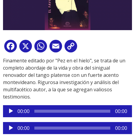
Facebook
X
WhatsApp
Email
Copy
Link
Finamente editado por "Pez en el hielo", se trata de un
completo abordaje de la vida y obra del sinigual
renovador del tango platense con un fuerte acento
montevideano. Rigurosa investigación y análisis del
multifacético autor, a la que se agregan valiosos
testimonios.
Reproductor
00:00
00:00
de
audio
Reproductor
00:00
00:00
de