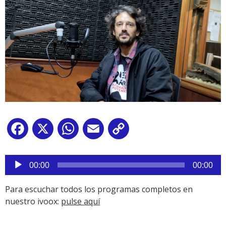
Facebook
X
WhatsApp
Email
Copy
Link
Reproductor
de
00:00
00:00
audio
Para escuchar todos los programas completos en
nuestro ivoox:
pulse aquí