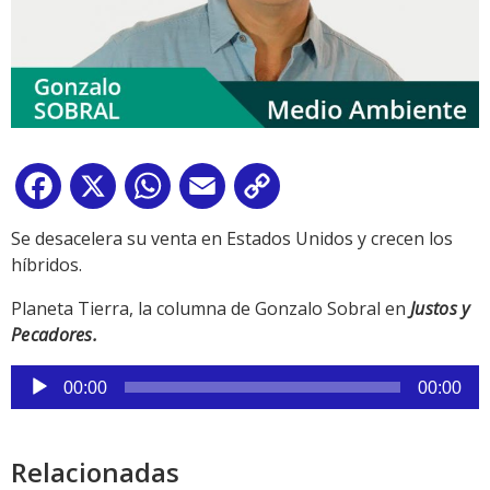
Facebook
X
WhatsApp
Email
Copy
Link
Se desacelera su venta en Estados Unidos y crecen los
híbridos.
Planeta Tierra, la columna de Gonzalo Sobral en
Justos y
Pecadores.
Reproductor
00:00
00:00
de
audio
Relacionadas