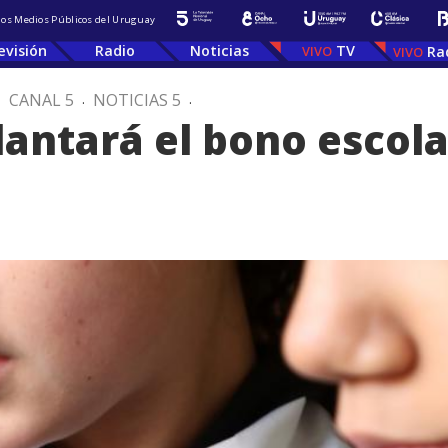
 los Medios Públicos del Uruguay
evisión
Radio
Noticias
TV
Ra
.
CANAL 5
.
NOTICIAS 5
.
lantará el bono escola