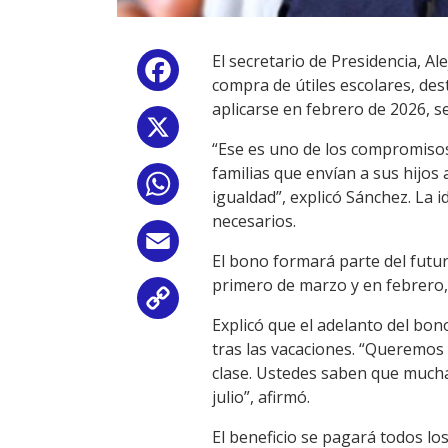
El secretario de Presidencia, A
Facebook
compra de útiles escolares, des
aplicarse en febrero de 2026, se
X
“Ese es uno de los compromisos
familias que envían a sus hijos
WhatsApp
igualdad”, explicó Sánchez. La 
necesarios.
Email
El bono formará parte del futur
primero de marzo y en febrero
Copy
Explicó que el adelanto del bon
Link
tras las vacaciones. “Queremos 
clase. Ustedes saben que mucha
julio”, afirmó.
El beneficio se pagará todos l