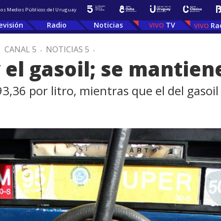
 los Medios Públicos del Uruguay
evisión
Radio
Noticias
TV
Ra
.
CANAL 5
.
NOTICIAS 5
.
 el gasoil; se mantien
93,36 por litro, mientras que el del gasoil