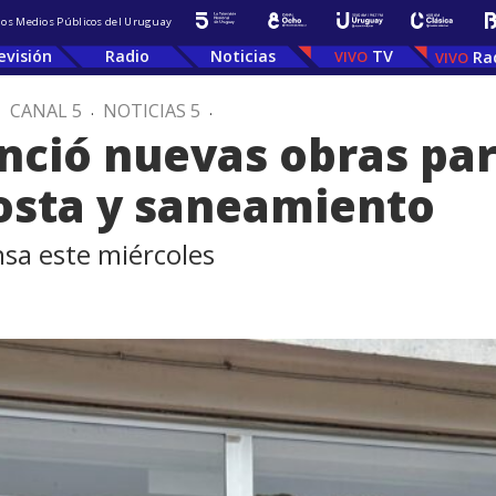
 los Medios Públicos del Uruguay
evisión
Radio
Noticias
TV
Ra
.
CANAL 5
.
NOTICIAS 5
.
nció nuevas obras pa
Costa y saneamiento
sa este miércoles