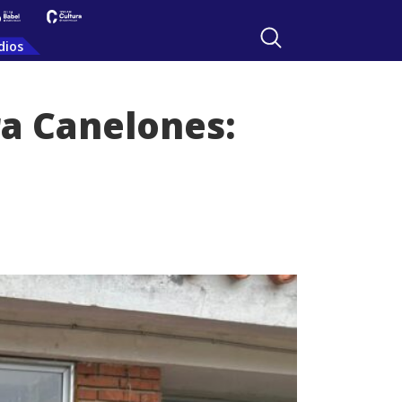
dios
ra Canelones: