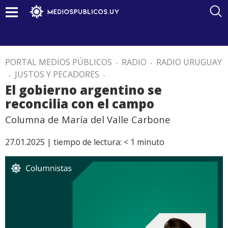
PORTAL MEDIOS PÚBLICOS
.
RADIO
.
RADIO URUGUAY
.
JUSTOS Y PECADORES
.
El gobierno argentino se
reconcilia con el campo
Columna de María del Valle Carbone
27.01.2025 |
tiempo de lectura:
< 1
minuto