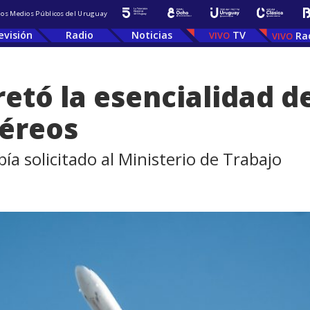
 los Medios Públicos del Uruguay
evisión
Radio
Noticias
TV
Ra
etó la esencialidad de
aéreos
bía solicitado al Ministerio de Trabajo