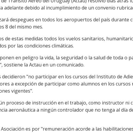
de Tránsito Aéreo del Uruguay (Actau) resolvió días atrás l
eva adelante debido al incumplimiento de un convenio rubrica
zará despegues en todos los aeropuertos del país durante cu
tes 8 del mismo mes.
s de estas medidas todos los vuelos sanitarios, humanitario
os por las condiciones climáticas.
onen en peligro la vida, la seguridad o la salud de toda o p
", sostiene la Actau en un comunicado.
 decidieron "no participar en los cursos del Instituto de Ad
res a excepción de participar como alumnos en los cursos r
ones vigentes".
n proceso de instrucción en el trabajo, como instructor ni 
encia aeronáutica a ningún controlador que no tenga al día d
a Asociación es por "remuneración acorde a las habilitacione