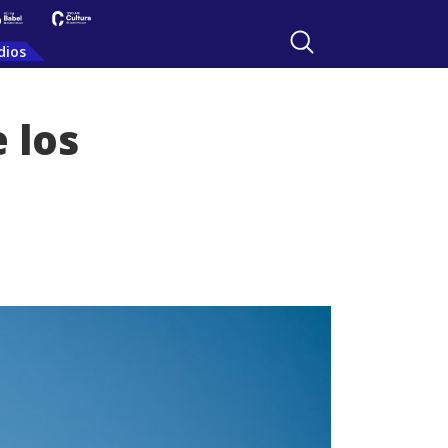
dios
 los