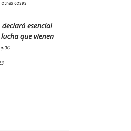
 otras cosas.
o declaró esencial
e lucha que vienen
Tnp0O
23