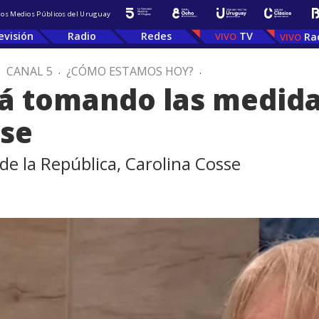
 los Medios Públicos del Uruguay
evisión
Radio
Redes
TV
Ra
.
CANAL 5
.
¿CÓMO ESTAMOS HOY?
.
tá tomando las medida
sse
 de la República, Carolina Cosse