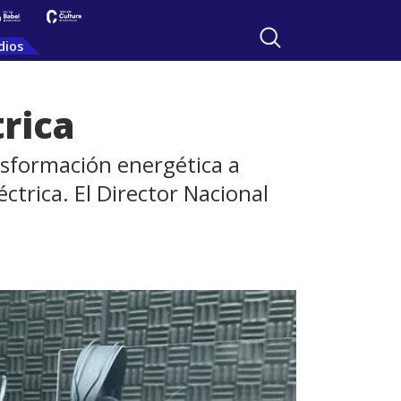
dios
trica
nsformación energética a
ctrica. El Director Nacional