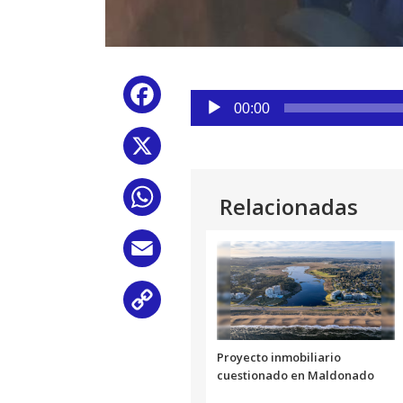
Reproductor
Facebook
de
00:00
audio
X
WhatsApp
Relacionadas
Email
Copy
Link
Proyecto inmobiliario
cuestionado en Maldonado