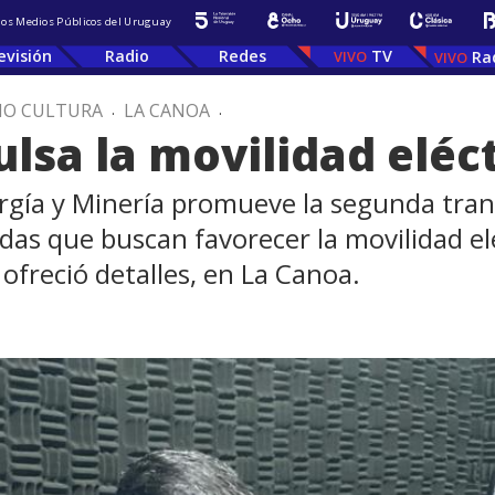
 los Medios Públicos del Uruguay
evisión
Radio
Redes
TV
Ra
IO CULTURA
.
LA CANOA
.
lsa la movilidad eléc
nergía y Minería promueve la segunda tra
as que buscan favorecer la movilidad elé
ofreció detalles, en La Canoa.