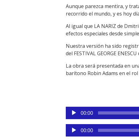
Aunque parezca mentira, y tra
recorrido el mundo, y es hoy dí
Al igual que LA NARIZ de Dmitri
efectos especiales desde simples
Nuestra versión ha sido regist
del FESTIVAL GEORGE ENESCU d
La obra será presentada en una 
barítono Robin Adams en el rol t
Reproductor
00:00
de
audio
Reproductor
00:00
de