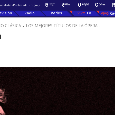
 los Medios Públicos del Uruguay
evisión
Radio
Redes
TV
Ra
IO CLÁSICA
.
LOS MEJORES TÍTULOS DE LA ÓPERA
.
o