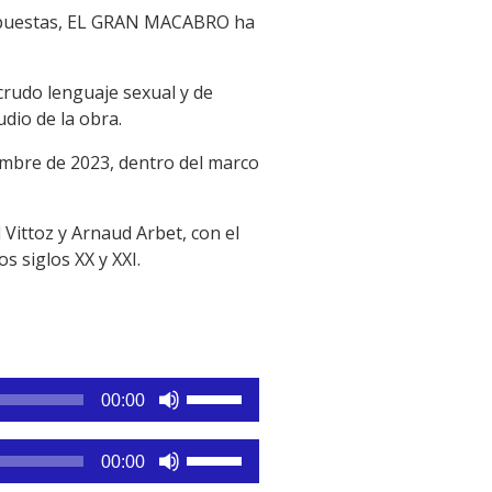
 expuestas, EL GRAN MACABRO ha
crudo lenguaje sexual y de
udio de la obra.
embre de 2023, dentro del marco
Vittoz y Arnaud Arbet, con el
s siglos XX y XXI.
Utiliza
00:00
las
teclas
Utiliza
00:00
de
las