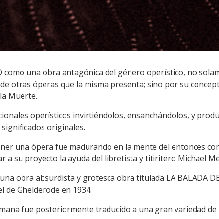
como una obra antagónica del género operístico, no sola
 de otras óperas que la misma presenta; sino por su concept
 la Muerte.
cionales operísticos invirtiéndolos, ensanchándolos, y prod
ignificados originales.
oner una ópera fue madurando en la mente del entonces co
r a su proyecto la ayuda del libretista y titiritero Michael M
 una obra absurdista y grotesca obra titulada LA BALADA 
el de Ghelderode en 1934.
lemana fue posteriormente traducido a una gran variedad de 