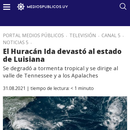
PORTAL MEDIOS PÚBLICOS
.
TELEVISIÓN
.
CANAL 5
.
NOTICIAS 5
.
El Huracán Ida devastó al estado
de Luisiana
Se degradó a tormenta tropical y se dirige al
valle de Tennessee y a los Apalaches
31.08.2021 |
tiempo de lectura:
< 1
minuto