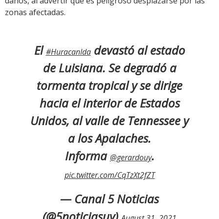
daños, al advertir que es peligroso desplazarse por las
zonas afectadas.
El
devastó al estado
#HuracanIda
de Luisiana. Se degradó a
tormenta tropical y se dirige
hacia el interior de Estados
Unidos, al valle de Tennessee y
a los Apalaches.
Informa
.
@gerardouy
pic.twitter.com/CqTzXt2fZT
— Canal 5 Noticias
(@5noticiasuy)
August 31, 2021