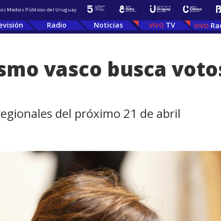
 los Medios Públicos del Uruguay
evisión
Radio
Noticias
TV
Ra
smo vasco busca voto
regionales del próximo 21 de abril