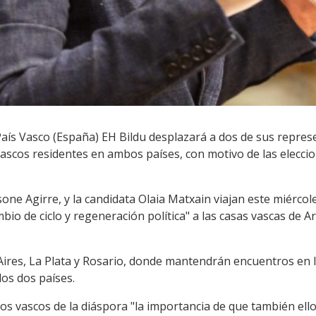
 País Vasco (España) EH Bildu desplazará a dos de sus repre
ascos residentes en ambos países, con motivo de las elecci
sone Agirre, y la candidata Olaia Matxain viajan este miércol
bio de ciclo y regeneración política" a las casas vascas de A
ires, La Plata y Rosario, donde mantendrán encuentros en l
os dos países.
los vascos de la diáspora "la importancia de que también ell