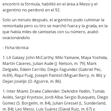
encontró la fórmula, habilitó en el área a Messi y el
argentino no perdonó en el 92.
Solo un minuto después, el argentino pudo culminar la
remontada pero su tiro se marchó fuera y la grada, en la
que había miles de camisetas con su número, acabó
ovacionándolo.
- Ficha técnica:
1. LA Galaxy: John McCarthy; Miki Yamane, Maya Yoshida,
Martín Cáceres, Julian Aude (J. Nelson, m. 79); Mark
Delgado, Edwin Cerrillo; Diego Fagundez (Gabriel Pec,
m.69), Riqui Puig, Joseph Paintsil (Miguel Berry, m. 86); y
Dejan Joveljic (D. Aguirre, m. 86).
1. Inter Miami: Drake Callender; DeAndre Yedlin, Tomás
Avilés, Sergii Kryvtsov, Jordi Alba; Sergio Busquets, Diego
Gomez (S. Borgelin, m. 84), Julian Gressel (L. Sunderland,
m. 84); Leo Messi, Luis Suárez (David Ruiz, m. 67) y