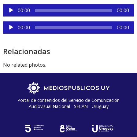
audio
Reproductor
00:00
00:00
de
audio
Reproductor
00:00
00:00
de
audio
Relacionadas
No related photos.
Portal de contenidos del Servicio de Comunicación
Audiovisual Nacional - SECAN - Uruguay