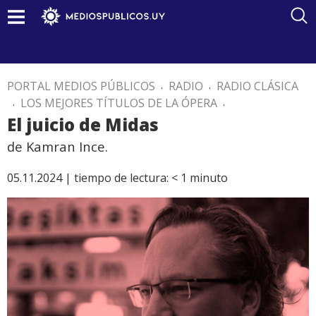
PORTAL MEDIOS PÚBLICOS
.
RADIO
.
RADIO CLÁSICA
.
LOS MEJORES TÍTULOS DE LA ÓPERA
.
El juicio de Midas
de Kamran Ince.
05.11.2024 |
tiempo de lectura:
< 1
minuto