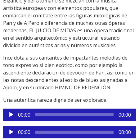
Bizancio y del Otomano se mezclan con la música
artística europea y con elementos populares, que
enmarcan el combate entre las figuras mitológicas de
Pan y de A Pero a diferencia de muchas otras óperas
modernas, EL JUICIO DE MIDAS es una ópera tradicional
en el sentido arquitectónico y estructural, estando
dividida en auténticas arias y números musicales.
Ince dota a sus cantantes de impactantes melodías de
tono expresivo si bien exótico, como por ejemplo la
ascendiente declaración de devoción de Pan, así como en
las notas descendientes al estilo de blues asignadas a
Apolo, y en su dorado HIMNO DE REDENCIÓN.
Una autentica rareza digna de ser explorada.
Reproductor
00:00
00:00
de
audio
Reproductor
00:00
00:00
de