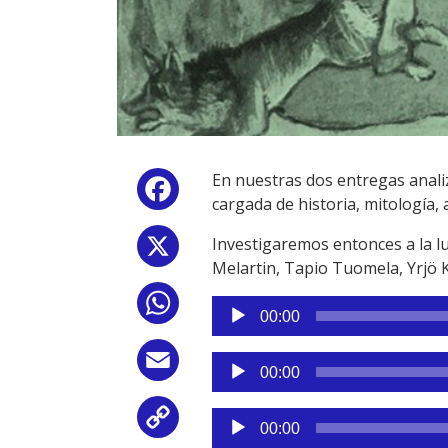
En nuestras dos entregas anali
Facebook
cargada de historia, mitología, 
Investigaremos entonces a la lu
X
Melartin, Tapio Tuomela, Yrjö 
WhatsApp
Reproductor
00:00
de
audio
Reproductor
Email
00:00
de
audio
Reproductor
Copy
00:00
de