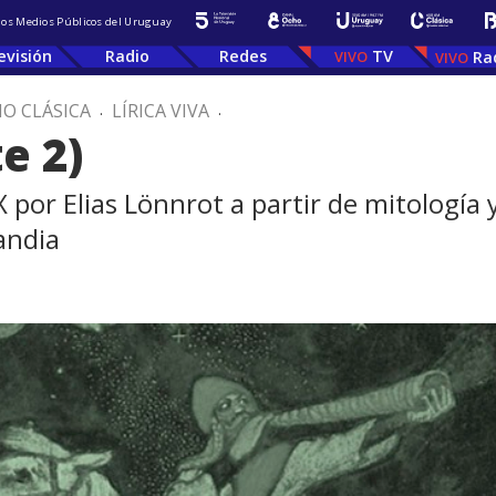
 los Medios Públicos del Uruguay
evisión
Radio
Redes
TV
Ra
IO CLÁSICA
.
LÍRICA VIVA
.
e 2)
 por Elias Lönnrot a partir de mitología y
landia