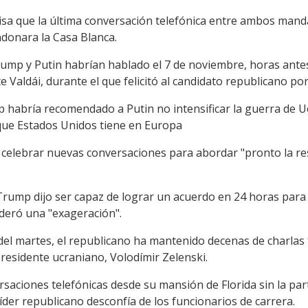
sa que la última conversación telefónica entre ambos manda
donara la Casa Blanca.
ump y Putin habrían hablado el 7 de noviembre, horas antes 
e Valdái, durante el que felicitó al candidato republicano por 
habría recomendado a Putin no intensificar la guerra de Ucr
 que Estados Unidos tiene en Europa
celebrar nuevas conversaciones para abordar "pronto la res
Trump dijo ser capaz de lograr un acuerdo en 24 horas para 
ideró una "exageración".
el martes, el republicano ha mantenido decenas de charlas t
presidente ucraniano, Volodímir Zelenski.
rsaciones telefónicas desde su mansión de Florida sin la pa
líder republicano desconfía de los funcionarios de carrera.