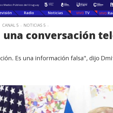
 los Medios Públicos del Uruguay
evisión
Radio
Noticias
TV
Ra
.
CANAL 5
.
NOTICIAS 5
.
a una conversación te
ción. Es una información falsa", dijo Dmi