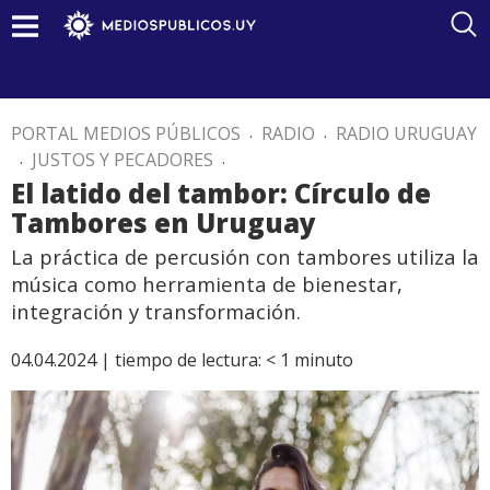
PORTAL MEDIOS PÚBLICOS
.
RADIO
.
RADIO URUGUAY
.
JUSTOS Y PECADORES
.
El latido del tambor: Círculo de
Tambores en Uruguay
La práctica de percusión con tambores utiliza la
música como herramienta de bienestar,
integración y transformación.
04.04.2024 |
tiempo de lectura:
< 1
minuto