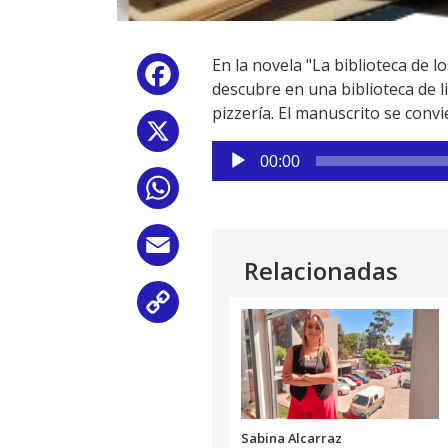
En la novela "La biblioteca de 
Facebook
descubre en una biblioteca de 
pizzería. El manuscrito se conv
X
Reproductor
00:00
de
WhatsApp
audio
Email
Relacionadas
Copy
Link
Sabina Alcarraz