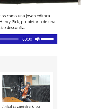
vemos como una joven editora
Henry Pick, propietario de una
ico desconfía.
Utiliza
00:00
las
teclas
de
flecha
arriba/abajo
para
aumentar
o
disminuir
el
volumen.
Aníbal Lavandeira. Ultra