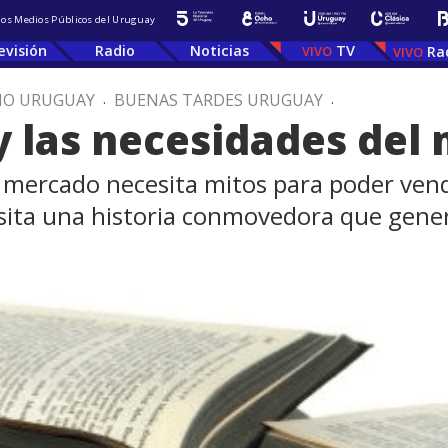
 los Medios Públicos del Uruguay
evisión
Radio
Noticias
TV
Ra
IO URUGUAY
.
BUENAS TARDES URUGUAY
.
o y las necesidades de
el mercado necesita mitos para poder ven
sita una historia conmovedora que gener