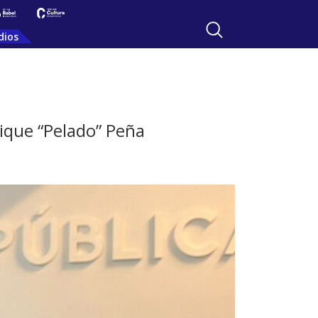
dios
rique “Pelado” Peña