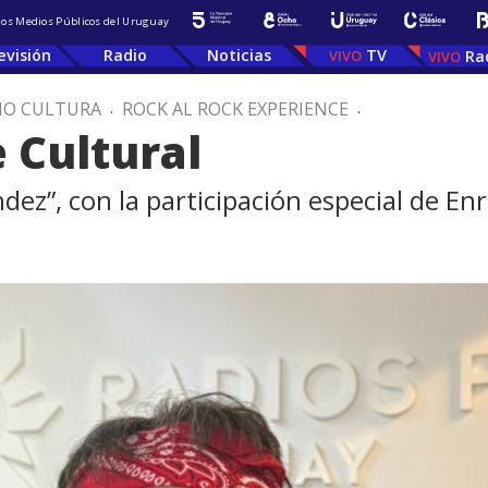
 los Medios Públicos del Uruguay
evisión
Radio
Noticias
TV
Ra
IO CULTURA
.
ROCK AL ROCK EXPERIENCE
.
 Cultural
dez”, con la participación especial de En