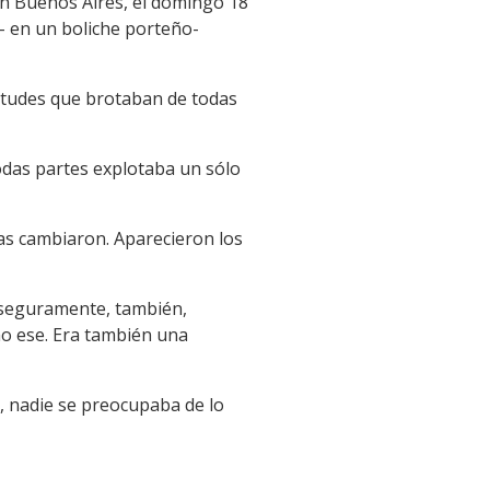
 en Buenos Aires, el domingo 18
- en un boliche porteño-
titudes que brotaban de todas
das partes explotaba un sólo
sas cambiaron. Aparecieron los
 seguramente, también,
mo ese. Era también una
, nadie se preocupaba de lo