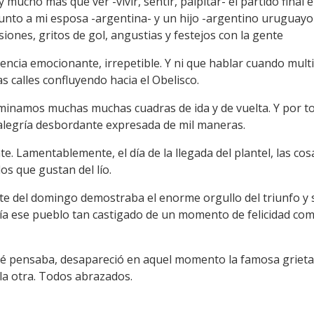
 mucho más que ver -vivir, sentir, palpitar- el partido final
junto a mi esposa -argentina- y un hijo -argentino uruguayo
ones, gritos de gol, angustias y festejos con la gente
iencia emocionante, irrepetible. Y ni que hablar cuando mul
 calles confluyendo hacia el Obelisco.
inamos muchas muchas cuadras de ida y de vuelta. Y por to
alegría desbordante expresada de mil maneras.
te. Lamentablemente, el día de la llegada del plantel, las co
os que gustan del lío.
te del domingo demostraba el enorme orgullo del triunfo y
ía ese pueblo tan castigado de un momento de felicidad co
ué pensaba, desapareció en aquel momento la famosa grieta
 la otra. Todos abrazados.