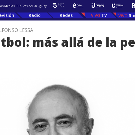
 los Medios Públicos del Uruguay
evisión
Radio
Redes
TV
Ra
LFONSO LESSA
.
útbol: más allá de la p