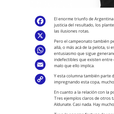
El enorme triunfo de Argentina 
Facebook
justicia del resultado, los plan
las ilusiones rotas.
X
Pero el campeonato también per
allá, o más acá de la pelota, si 
WhatsApp
entusiasmo que sigue generando
indefectibles que existen entre 
Email
malo que ello implica.
Y esta columna también parte d
Copy
impregnando esta copa, mucho m
Link
En cuanto a la relación con la p
Tres ejemplos claros de otros t
Aldunate. Casi nada. Hay much