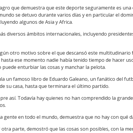
milagro que demuestra que este deporte seguramente es una
undo se detuvo durante varios días y en particular el domi
luyendo algunos de Asia y Africa.
s diversos ámbitos internacionales, incluyendo presidentes 
lgún otro motivo sobre el que descansó este multitudinario 
asta ese momento nadie había tenido tiempo de hacer uso p
 puede enturbiar las cosas y manchar la pelota.
itula un famoso libro de Eduardo Galeano, un fanático del fut
de su casa, hasta que terminara el último partido.
re así. Todavía hay quienes no han comprendido la grandez
os.
 la gente en todo el mundo, demuestra que no hay con qué da
r otra parte, demostró que las cosas son posibles, con la me