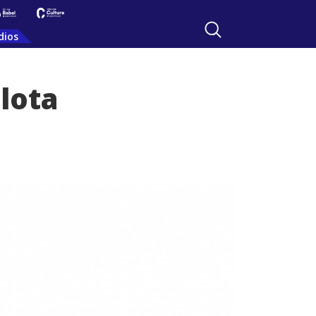
dios
elota