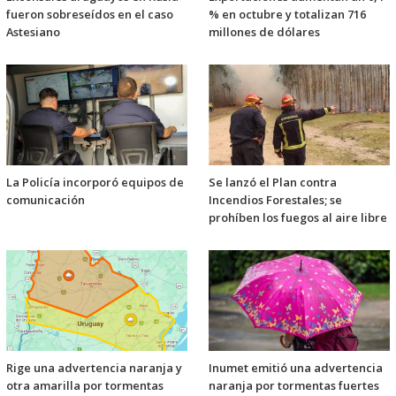
fueron sobreseídos en el caso
% en octubre y totalizan 716
Astesiano
millones de dólares
La Policía incorporó equipos de
Se lanzó el Plan contra
comunicación
Incendios Forestales; se
prohíben los fuegos al aire libre
Rige una advertencia naranja y
Inumet emitió una advertencia
otra amarilla por tormentas
naranja por tormentas fuertes