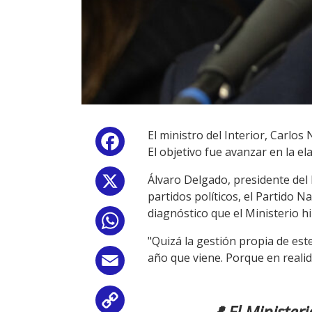
El ministro del Interior, Carlo
Facebook
El objetivo fue avanzar en la e
Álvaro Delgado, presidente del P
X
partidos políticos, el Partido N
diagnóstico que el Ministerio hiz
WhatsApp
"Quizá la gestión propia de est
año que viene. Porque en reali
Email
Copy
📍 El Minister