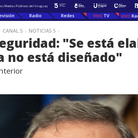
 los Medios Públicos del Uruguay
evisión
Radio
Redes
TV
Ra
.
CANAL 5
.
NOTICIAS 5
.
eguridad: "Se está el
a no está diseñado"
nterior