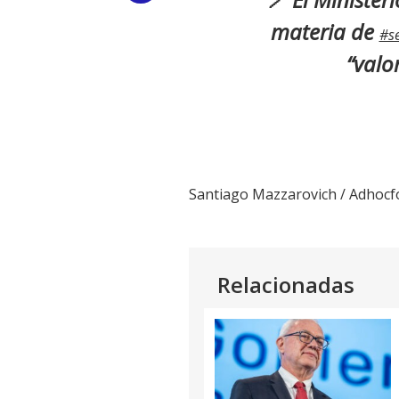
Link
materia de
#s
“valo
Santiago Mazzarovich / Adhocf
Relacionadas