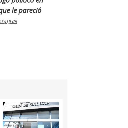
 que le pareció
mkqTJLd9