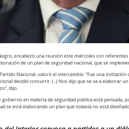
s Negro, encabezó una reunión este miércoles con referentes d
laboración de un plan de seguridad nacional, que se implemen
artido Nacional, valoró el intercambio. “Fue una invitación de
acional decidió concurrir. (...) Nos dijo que se va a elaborar 
o", dijo.
e gobierno en materia de seguridad pública está pensada, por
dad se está elaborando un plan que todavía no está diseñado
io del Interior convoca a partidos a un diál