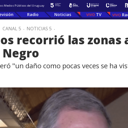
 los Medios Públicos del Uruguay
evisión
Radio
Noticias
TV
Ra
.
CANAL 5
.
NOTICIAS 5
.
os recorrió las zonas 
o Negro
ró "un daño como pocas veces se ha vist