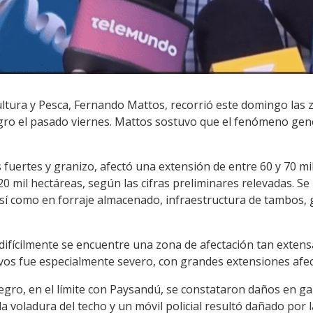
ultura y Pesca, Fernando Mattos, recorrió este domingo las 
egro el pasado viernes. Mattos sostuvo que el fenómeno ge
 fuertes y granizo, afectó una extensión de entre 60 y 70 mil
mil hectáreas, según las cifras preliminares relevadas. Se
 así como en forraje almacenado, infraestructura de tambos,
ifícilmente se encuentre una zona de afectación tan extensa"
ivos fue especialmente severo, con grandes extensiones afec
egro, en el límite con Paysandú, se constataron daños en ga
la voladura del techo y un móvil policial resultó dañado por l