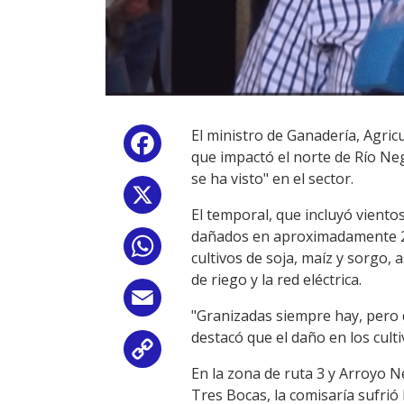
El ministro de Ganadería, Agric
Facebook
que impactó el norte de Río N
se ha visto" en el sector.
X
El temporal, que incluyó vientos
dañados en aproximadamente 20 
WhatsApp
cultivos de soja, maíz y sorgo,
de riego y la red eléctrica.
Email
"Granizadas siempre hay, pero d
destacó que el daño en los cult
Copy
En la zona de ruta 3 y Arroyo N
Link
Tres Bocas, la comisaría sufrió 