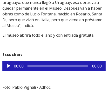
uruguayo, que nunca llegó a Uruguay, esa obras va a
quedar permanente en el Museo. Después van a haber
obras como de Lucio Fontana, nacido en Rosario, Santa
Fe, pero que vivió en Italia, pero que viene en préstamo
al Museo", indicó.
El museo abrirá todo el año y con entrada gratuita.
Escuchar:
Reproductor
00:00
00:00
de
audio
Foto: Pablo Vignali / Adhoc.