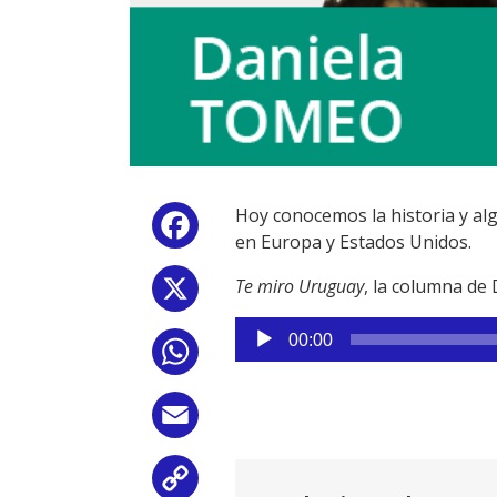
Hoy conocemos la historia y al
Facebook
en Europa y Estados Unidos.
Te miro Uruguay
, la columna d
X
Reproductor
00:00
WhatsApp
de
audio
Email
Copy