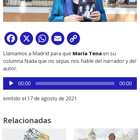
Facebook
X
WhatsApp
Email
Copy
Link
Llamamos a Madrid para que
María Tena
en su
columna Nada que no sepas nos hable del narrador y del
autor.
Reproductor
00:00
00:00
de
audio
emitido el 17 de agosto de 2021
Relacionadas