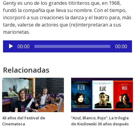
Genty es uno de los grandes titiriteros que, en 1968,
fundó la compañía que lleva su nombre. Con el tiempo,
incorporó a sus creaciones la danza y el teatro para, más
tarde, valerse de actores que (re)interpretaran a sus
marionetas.
Reproductor
00:00
00:00
de
audio
Relacionadas
43 años del Festival de
“Azul, Blanco, Rojo”. La trilogía
Cinemateca
de Kieślowski 30 años después