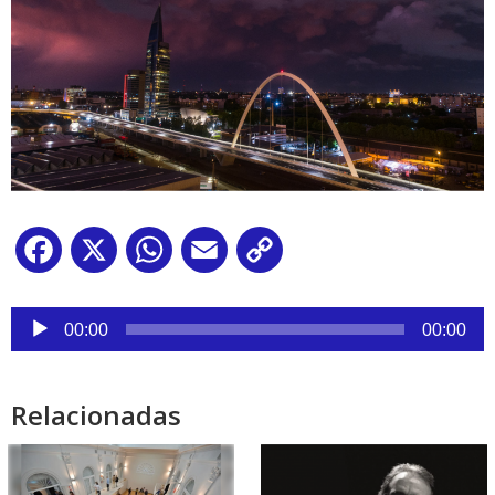
Facebook
X
WhatsApp
Email
Copy
Link
Reproductor
de
00:00
00:00
audio
Relacionadas