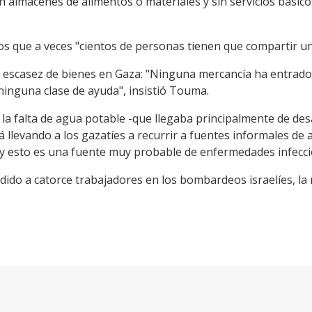
 almacenes de alimentos o materiales y sin servicios básico
s que a veces "cientos de personas tienen que compartir un 
e escasez de bienes en Gaza: "Ninguna mercancía ha entrado 
 ninguna clase de ayuda", insistió Touma.
 la falta de agua potable -que llegaba principalmente de de
á llevando a los gazatíes a recurrir a fuentes informales de
y esto es una fuente muy probable de enfermedades infecci
dido a catorce trabajadores en los bombardeos israelíes, la