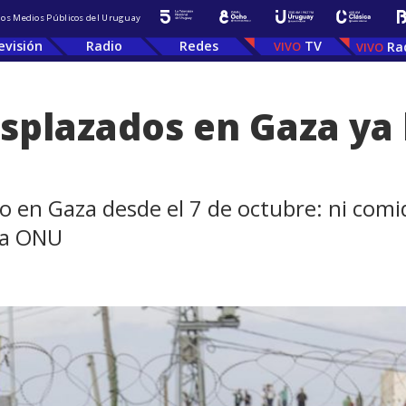
 los Medios Públicos del Uruguay
evisión
Radio
Redes
TV
Ra
splazados en Gaza ya l
en Gaza desde el 7 de octubre: ni comid
 la ONU