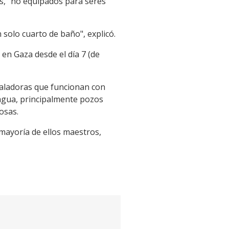
s, "no equipados para seres
solo cuarto de baño", explicó.
en Gaza desde el día 7 (de
saladoras que funcionan con
 agua, principalmente pozos
osas.
 mayoría de ellos maestros,