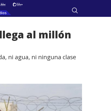
dios
lega al millón
a, ni agua, ni ninguna clase