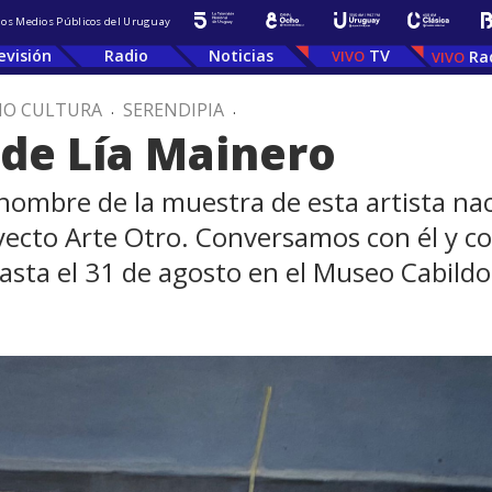
 los Medios Públicos del Uruguay
evisión
Radio
Noticias
TV
Ra
IO CULTURA
.
SERENDIPIA
.
 de Lía Mainero
 nombre de la muestra de esta artista na
ecto Arte Otro. Conversamos con él y co
hasta el 31 de agosto en el Museo Cabildo