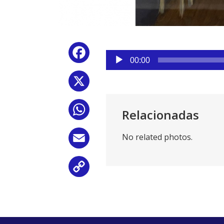
Reproductor
Facebook
de
00:00
audio
X
WhatsApp
Relacionadas
No related photos.
Email
Copy
Link